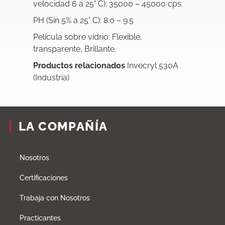
velocidad 6 a 25° C): 35000 – 45000 cps.
PH (Sin 5% a 25° C): 8.0 – 9.5
Película sobre vidrio: Flexible,
transparente, Brillante.
Productos relacionados
Invecryl 530A
(Industria)
LA COMPAÑÍA
Nosotros
Certificaciones
Trabaja con Nosotros
Practicantes