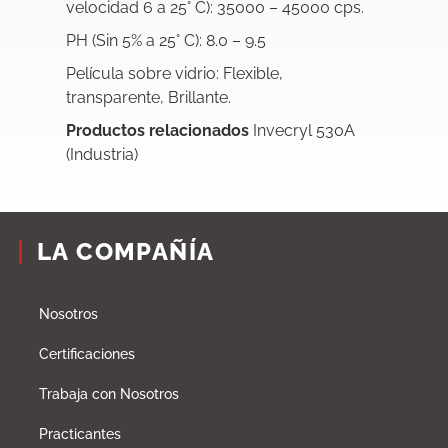
velocidad 6 a 25° C): 35000 – 45000 cps.
PH (Sin 5% a 25° C): 8.0 – 9.5
Película sobre vidrio: Flexible,
transparente, Brillante.
Productos relacionados
Invecryl 530A
(Industria)
LA COMPAÑÍA
Nosotros
Certificaciones
Trabaja con Nosotros
Practicantes