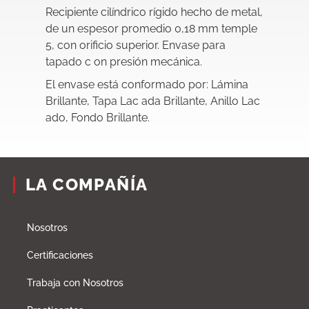
Recipiente cilíndrico rígido hecho de metal,
de un espesor promedio 0,18 mm temple
5, con orificio superior. Envase para
tapado c on presión mecánica.
El envase está conformado por: Lámina
Brillante, Tapa Lac ada Brillante, Anillo Lac
ado, Fondo Brillante.
LA COMPAÑÍA
Nosotros
Certificaciones
Trabaja con Nosotros