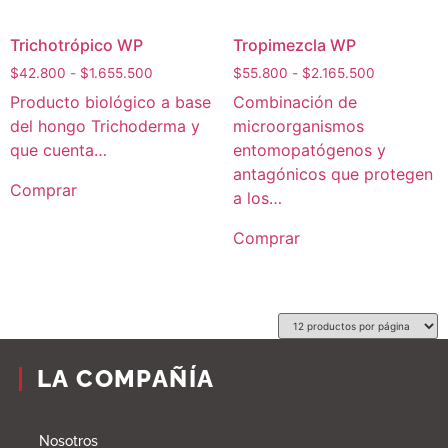
Trichotrópico WP
Tropimezcla WP
$
42.800
-
$
1.655.500
$
55.800
-
$
2.165.500
Producto biológico a base
Combinación de
del hongo Trichoderma y
microorganismos
que cuenta…
entomopatógenos y
antagónicos que protegen
Comprar
a los…
Comprar
LA COMPAÑÍA
Nosotros