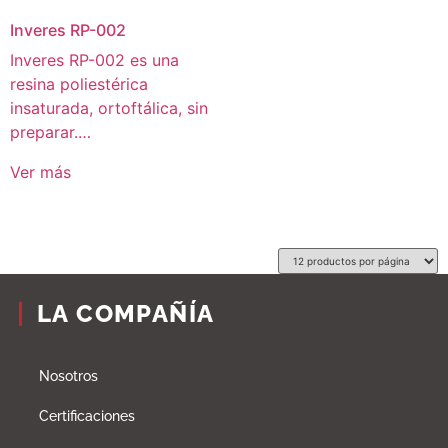
Inveres RP-002
Inveres RP-002 es una
resina poliestérica
insaturada, ortoftálica, sin
preparar.…
Ver más
LA COMPAÑÍA
Nosotros
Certificaciones