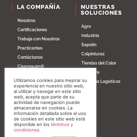
LA COMPAÑÍA
NUESTRAS
SOLUCIONES
Nosotros
Agro
Certificaciones
Industria
Trabaja con Nosotros
Sapolin
Practicantes
Colpinturas
Contáctanos
Tiendas del Color
Cisproquim®
Fibratore
Bioentorno
Utilizamos cookies para mejorar su
Servicios Logísticos
Blog
experiencia en nuestro sitio web,
al utilizar y navegar en este sitio
Fundación Invesa
web, acepta que parte de su
actividad de navegación puede
Nuestros valores
almacenarse en cookies. La
información detallada sobre el uso
de cookies en este sitio web está
disponible en los
términos y
condiciones.