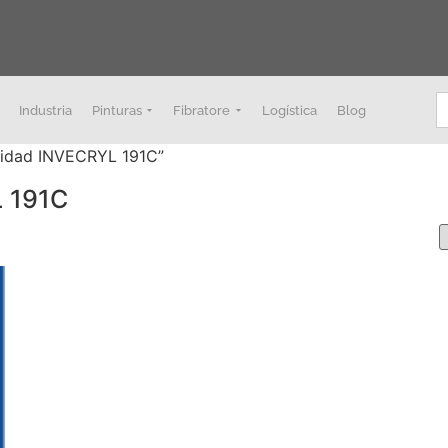
B
Industria
Pinturas
Fibratore
Logística
Blog
ridad INVECRYL 191C”
L 191C