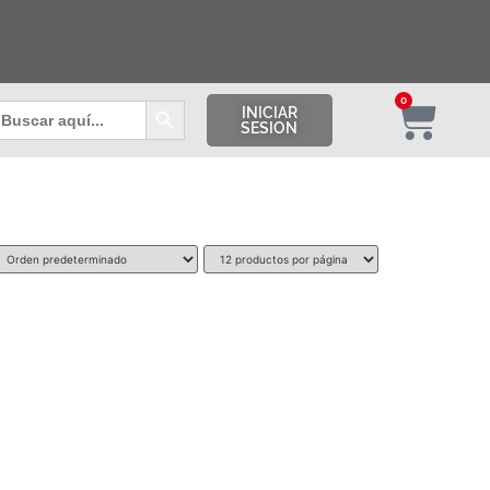
Botón de búsqueda
0
uscar:
INICIAR
SESION