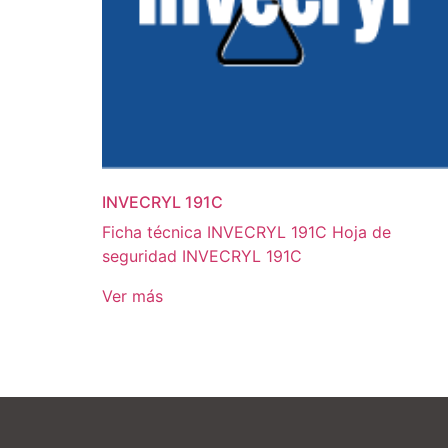
INVECRYL 191C
Ficha técnica INVECRYL 191C Hoja de
seguridad INVECRYL 191C
Ver más