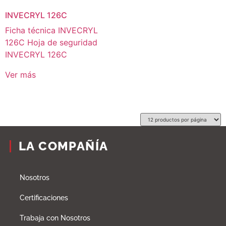
INVECRYL 126C
Ficha técnica INVECRYL
126C Hoja de seguridad
INVECRYL 126C
Ver más
LA COMPAÑÍA
Nosotros
Certificaciones
Trabaja con Nosotros