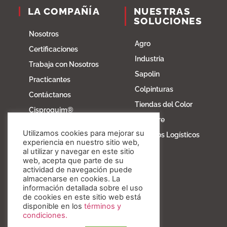
LA COMPAÑÍA
NUESTRAS
SOLUCIONES
Nosotros
Agro
Certificaciones
Industria
Trabaja con Nosotros
Sapolin
Practicantes
Colpinturas
Contáctanos
Tiendas del Color
Cisproquim®
Fibratore
Bioentorno
Utilizamos cookies para mejorar su
Servicios Logísticos
Blog
experiencia en nuestro sitio web,
al utilizar y navegar en este sitio
Fundación Invesa
web, acepta que parte de su
actividad de navegación puede
Nuestros valores
almacenarse en cookies. La
información detallada sobre el uso
de cookies en este sitio web está
disponible en los
términos y
condiciones.