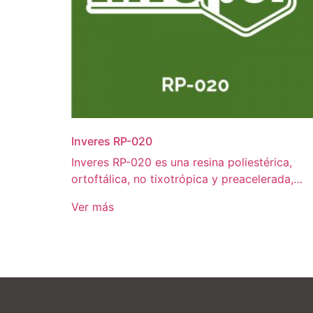
Inveres RP-020
Inveres RP-020 es una resina poliestérica,
ortoftálica, no tixotrópica y preacelerada,…
Ver más