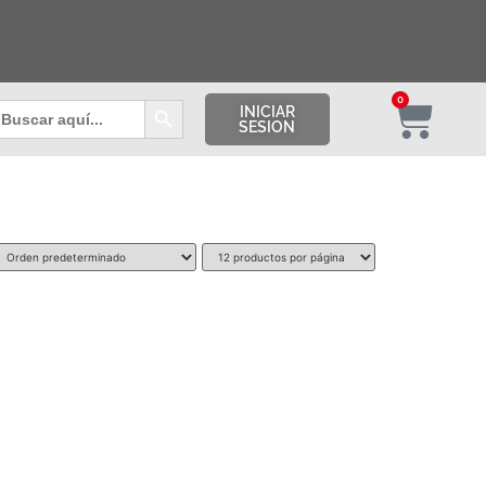
Botón de búsqueda
0
uscar:
INICIAR
SESION