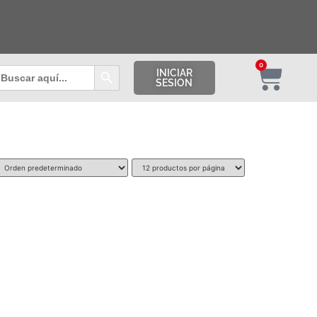
Botón de búsqueda
0
uscar:
INICIAR
SESION