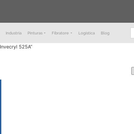
B
Industria
Pinturas
Fibratore
Logística
Blog
Invecryl 525A”