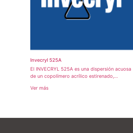
Invecryl 525A
El INVECRYL 525A es una dispersión acuosa
de un copolímero acrílico estirenado,…
Ver más