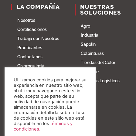
LA COMPAÑÍA
NUESTRAS
SOLUCIONES
Nosotros
Agro
Certificaciones
Industria
Trabaja con Nosotros
Sapolin
Practicantes
Colpinturas
Contáctanos
Tiendas del Color
Cisproquim®
Fibratore
Bioentorno
Utilizamos cookies para mejorar su
Servicios Logísticos
Blog
experiencia en nuestro sitio web,
al utilizar y navegar en este sitio
Fundación Invesa
web, acepta que parte de su
actividad de navegación puede
Nuestros valores
almacenarse en cookies. La
información detallada sobre el uso
de cookies en este sitio web está
disponible en los
términos y
condiciones.