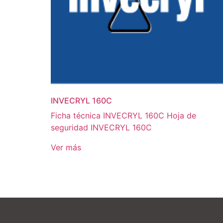
INVECRYL 160C
Ficha técnica INVECRYL 160C Hoja de
seguridad INVECRYL 160C
Ver más