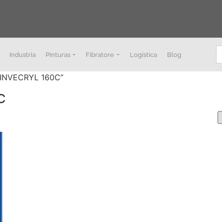
B
Industria
Pinturas
Fibratore
Logística
Blog
a INVECRYL 160C”
C