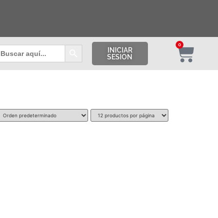
Botón de búsqueda
0
uscar:
INICIAR
SESION