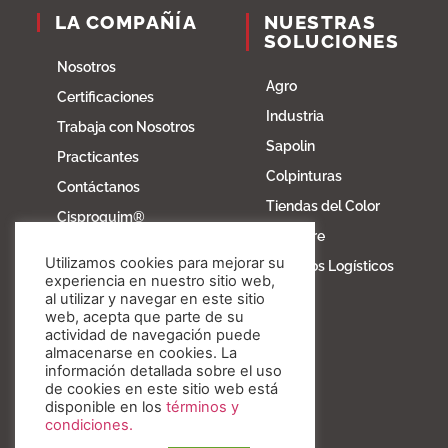
LA COMPAÑÍA
NUESTRAS
SOLUCIONES
Nosotros
Agro
Certificaciones
Industria
Trabaja con Nosotros
Sapolin
Practicantes
Colpinturas
Contáctanos
Tiendas del Color
Cisproquim®
Fibratore
Bioentorno
Utilizamos cookies para mejorar su
Servicios Logísticos
Blog
experiencia en nuestro sitio web,
al utilizar y navegar en este sitio
Fundación Invesa
web, acepta que parte de su
actividad de navegación puede
Nuestros valores
almacenarse en cookies. La
información detallada sobre el uso
de cookies en este sitio web está
disponible en los
términos y
condiciones.