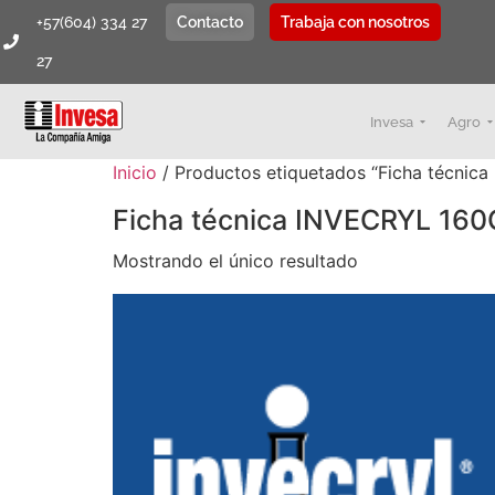
+57(604) 334 27
Contacto
Trabaja con nosotros
27
Invesa
Agro
Inicio
/ Productos etiquetados “Ficha técnic
Ficha técnica INVECRYL 160
Mostrando el único resultado