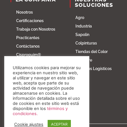
SOLUCIONES
Nosotros
Agro
Certificaciones
Industria
Trabaja con Nosotros
Sapolin
Practicantes
Colpinturas
Contáctanos
Tiendas del Color
Cisproquim®
Fibratore
Bioentorno
Utilizamos cookies para mejorar su
Servicios Logísticos
Blog
experiencia en nuestro sitio web,
al utilizar y navegar en este sitio
Fundación Invesa
web, acepta que parte de su
actividad de navegación puede
Nuestros valores
almacenarse en cookies. La
información detallada sobre el uso
de cookies en este sitio web está
disponible en los
términos y
condiciones.
Cookie ajustes
ACEPTAR