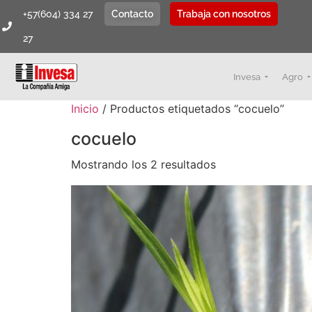
+57(604) 334 27
Contacto
Trabaja con nosotros
27
Invesa
Agro
Inicio
/ Productos etiquetados “cocuelo”
cocuelo
Mostrando los 2 resultados