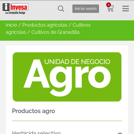
0
Iniciar sesión
Inicio
/
Productos agrícolas
/
Cultivos
agrícolas
/ Cultivos de Granadilla
Productos agro
Herbicida selectivo