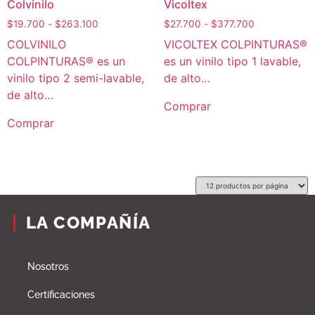
Colvinilo
Vicoltex
$
19.700
-
$
263.100
$
27.700
-
$
377.700
COLVINILO
VICOLTEX COLPINTURAS®
COLPINTURAS® es un
es un vinilo tipo 1 lavable,
vinilo tipo 2 semi-lavable,
de alto…
de alto…
Comprar
Comprar
LA COMPAÑÍA
Nosotros
Certificaciones