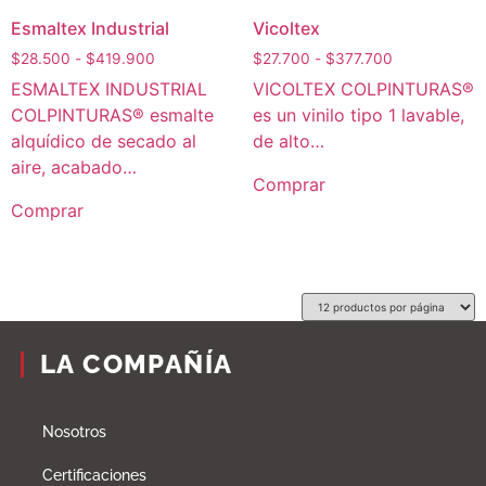
Esmaltex Industrial
Vicoltex
$
28.500
-
$
419.900
$
27.700
-
$
377.700
ESMALTEX INDUSTRIAL
VICOLTEX COLPINTURAS®
COLPINTURAS® esmalte
es un vinilo tipo 1 lavable,
alquídico de secado al
de alto…
aire, acabado…
Comprar
Comprar
LA COMPAÑÍA
Nosotros
Certificaciones