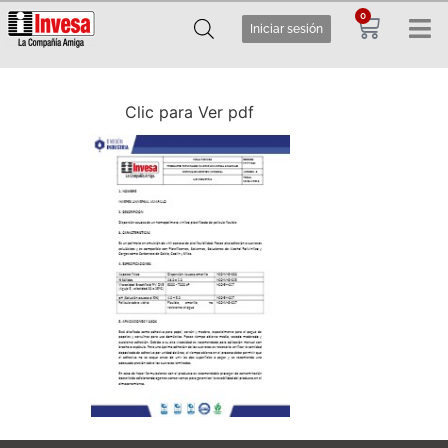
0
Iniciar sesión
Clic para Ver pdf