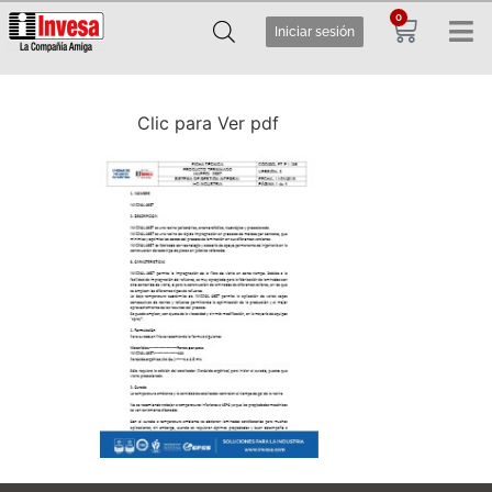
0
Iniciar sesión
Clic para Ver pdf