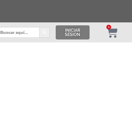
Botón de búsqueda
0
uscar:
INICIAR
SESION