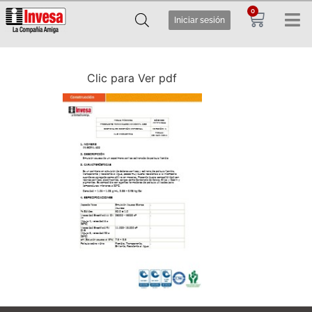
0
Iniciar sesión
Clic para Ver pdf