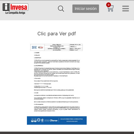
0
Iniciar sesión
Clic para Ver pdf