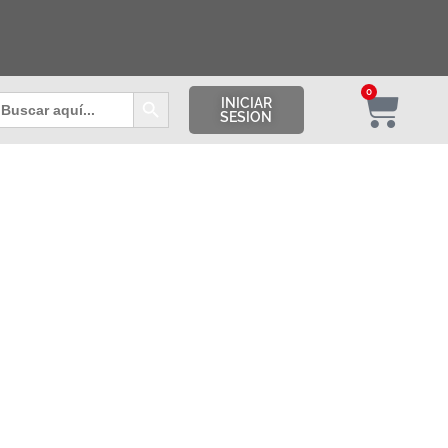
Botón de búsqueda
0
uscar:
INICIAR
SESION