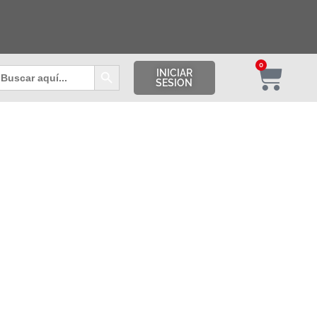
Botón de búsqueda
0
uscar:
INICIAR
SESION