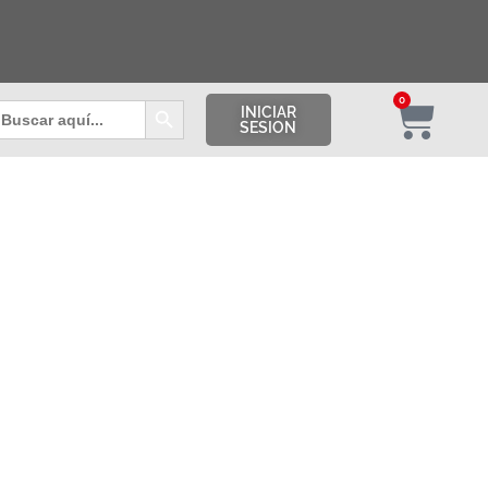
Botón de búsqueda
0
uscar:
INICIAR
SESION